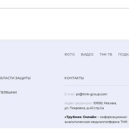
ФОТО
ВИДЕО
ТМК ТВ
ПОДК
ОБЛАСТИ ЗАЩИТЫ
КОНТАКТЫ
 ПЕРВЫМИ
E-mail:
pr@tmk-group.com
Адрес редакции:
101000, Москва,
ул. Покровка, д.40 стр.2а
«Трубник Онлайн
– информационно-
аналитическая медиаплатформа ТМК