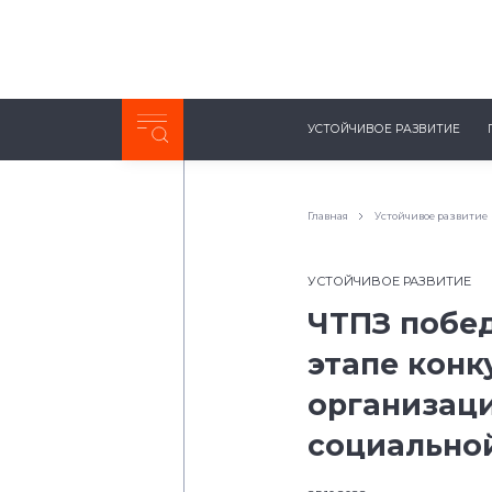
Неделя с ТМК. Выпуск №27 (225)
УСТОЙЧИВОЕ РАЗВИТИЕ
0:00
/
11:03
Главная
Устойчивое развитие
УСТОЙЧИВОЕ РАЗВИТИЕ
ЧТПЗ побе
этапе конк
организац
социально