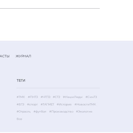
АСТЫ
ЖУРНАЛ
ТЕГИ
#ТМК
#ПНТЗ
#ЧТПЗ
#СТЗ
#НашиЛюди
#СинТЗ
#ВТЗ
#спорт
#ТАГМЕТ
#История
#НовостиТМК
#Отрасль
#футбол
#Производство
#Экология
Все