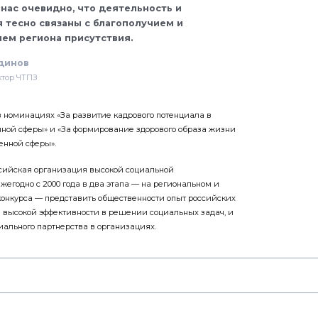
 нас очевидно, что деятельность и
 тесно связаны с благополучием и
ем региона присутствия.
динов
тор ЧТПЗ
в номинациях «За развитие кадрового потенциала в
ной сферы» и «За формирование здорового образа жизни
енной сферы».
сийская организация высокой социальной
жегодно с 2000 года в два этапа — на региональном и
конкурса — представить общественности опыт российских
высокой эффективности в решении социальных задач, и
иального партнерства в организациях.