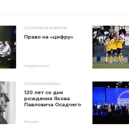
УСТОЙЧИВОЕ РАЗВИТИЕ
Право на «цифру»
#Цифровизация
ПОЛЕЗНАЯ РУБРИКА
120 лет со дня
рождения Якова
Павловича Осадчего
#История