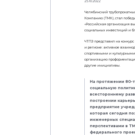
25.10.2022
Челябинский трубопрокатный
Компанию (ТМК), стал побед
«Российская организация вы
социальных инвестиций и бл
ЧТПЗ представил на конкурс
и регионе: активное взаим
спортивными и культурными 
организацию профориентаци
другие инициативы.
На протяжении 80-т
социальную полити
всестороннему разв
построении карьеры
предприятие учреди
которая сегодня по
инженерных специал
перспективами в ТМ
федерального прое