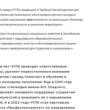
 завод (ЧТПЗ), входящий в Трубную Металлургическую
ителем регионального этапа всероссийского конкурса
сокой социальной эффективности» в номинации «За вклад
аготворительности в развитие территорий».
 опыт по реализации социальных проектов в Челябинске
одействие с подшефными образовательными,
учреждениями, участие в благотворительных акциях,
онных мероприятий для студентов и школьников и
и лет ЧТПЗ проводит ответственную
ку, уделяет первостепенное внимание
итию города, помогает в обучении и
 молодому поколению. Еще в 2001 году
ло стипендия имени Я.П. Осадчего,
зволяет оказывать поддержку студентам
ьностей и знакомить их с карьерными
К. А в 2022 году ЧТПЗ стал партнером
кта «Профессионалитет» по направлению