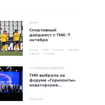
СПОРТ
Спортивный
дайджест с ТМК: 7
октября
#спорт
# ТМК
# хоккей
# футбол
# футзал
# Синара
УСТОЙЧИВОЕ РАЗВИТИЕ
ТМК выбрала на
форуме «Горизонты»
новаторские
инициативы для
масштабирования
#Общество