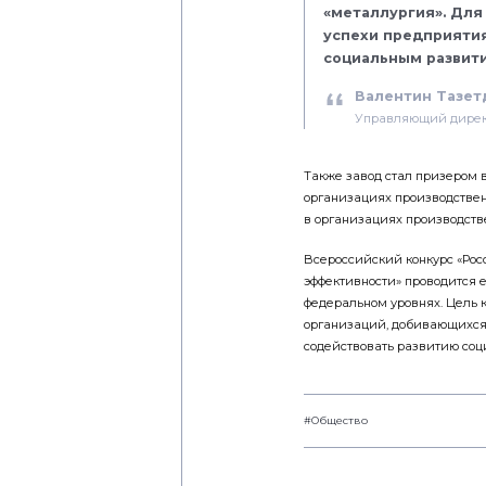
«металлургия». Для
успехи предприятия
социальным развити
Валентин Тазет
Управляющий дирек
Также завод стал призером 
организациях производствен
в организациях производств
Всероссийский конкурс «Рос
эффективности» проводится е
федеральном уровнях. Цель 
организаций, добивающихся 
содействовать развитию соц
#Общество