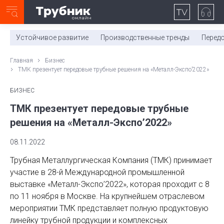
Неделя с ТМК. Выпуск №27 (225)
0:00
/
11:03
Устойчивое развитие
Производственные тренды
Перед
Главная
Бизнес
ТМК презентует передовые трубные решения на «Металл-Экспо’2022»
БИЗНЕС
ТМК презентует передовые трубные
решения на «Металл-Экспо’2022»
08.11.2022
Трубная Металлургическая Компания (ТМК) принимает
участие в 28-й Международной промышленной
выставке «Металл-Экспо’2022», которая проходит с 8
по 11 ноября в Москве. На крупнейшем отраслевом
мероприятии ТМК представляет полную продуктовую
линейку трубной продукции и комплексных