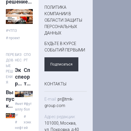
решение
ПОЛИТИКА
для
КОМПАНИИ В
перевозки
ОБЛАСТИ ЗАЩИТЫ
деталей
ПЕРСОНАЛЬНЫХ
трубопро
#ЧТПЗ
ДАННЫХ
вода
# проект
БУДЬТЕ В КУРСЕ
СОБЫТИЙ ПЕРВЫМИ
ПЕРЕ
БИЗ
СПО
ДОВ
НЕС
РТ
Подписаться
ЫЕ
Эк
Сп
РЕШ
спе
ор
ЕНИ
Я
рт
тив
КОНТАКТЫ
ы
ны
Вы
сни
й
пус
E-mail:
pr@tmk-
зил
да
#мет
#фут
к
group.com
аллу
бол
и
йд
№6
рг
на
же
Адрес редакции:
#
3
#
хокк
101000, Москва,
45
ст
(40
нефт
ей
ул. Покровка, д.40
%
с