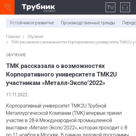
Неделя с ТМК. Выпуск №27 (225)
0:00
/
11:03
Устойчивое развитие
Производственные тренды
Перед
Главная
Обучение
ТМК рассказала о возможностях Корпоративного университета ТМК2U уч
ОБУЧЕНИЕ
ТМК рассказала о возможностях
Корпоративного университета ТМК2U
участникам «Металл-Экспо’2022»
11.11.2022
Корпоративный университет ТМК2U Трубной
Металлургической Компании (ТМК) впервые принял
участие в 28-й Международной промышленной
выставке «Металл-Экспо’2022», которая проходит с 8
по 11 ноября в Москве. В рамках деловой программы