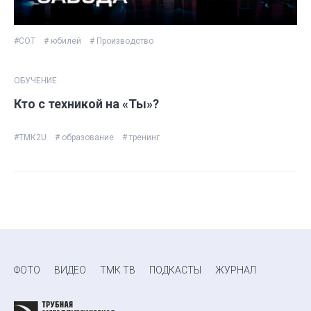
#СОТ
# юбилей
# Производство
ОБУЧЕНИЕ
Кто с техникой на «Ты»?
#ТМК2U
# образование
# тренинг
ФОТО
ВИДЕО
ТМК ТВ
ПОДКАСТЫ
ЖУРНАЛ