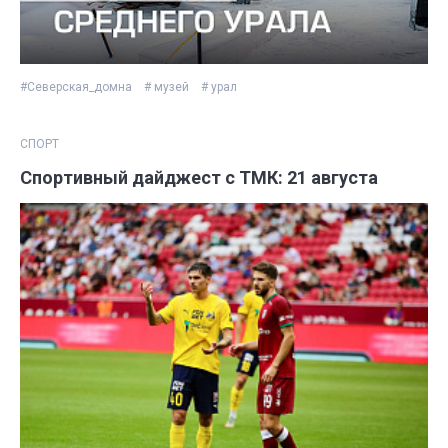
#Северская_домна
# музей
# урал
СПОРТ
Спортивный дайджест с ТМК: 21 августа