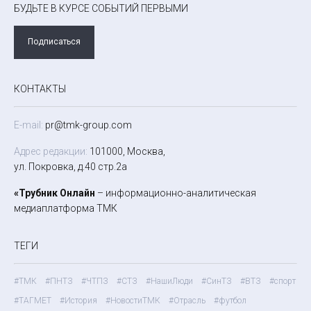
БУДЬТЕ В КУРСЕ СОБЫТИЙ ПЕРВЫМИ
Подписаться
КОНТАКТЫ
E-mail:
pr@tmk-group.com
Адрес редакции:
101000, Москва,
ул. Покровка, д.40 стр.2а
«Трубник Онлайн
– информационно-аналитическая
медиаплатформа ТМК
ТЕГИ
#ТМК
#ПНТЗ
#ЧТПЗ
#СТЗ
#НашиЛюди
#СинТЗ
#ВТЗ
#спорт
#ТАГМЕТ
#История
#НовостиТМК
#Отрасль
#футбол