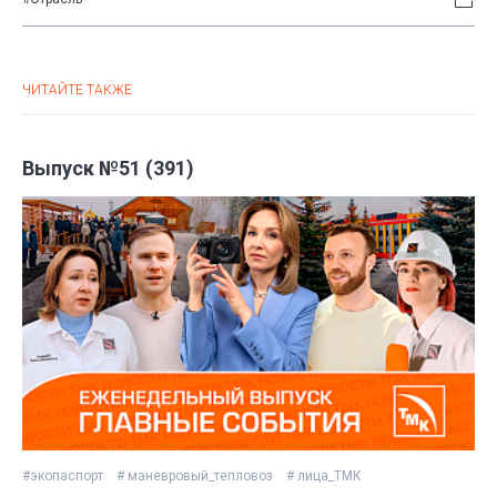
ЧИТАЙТЕ ТАКЖЕ
Выпуск №51 (391)
#экопаспорт
# маневровый_тепловоз
# лица_ТМК