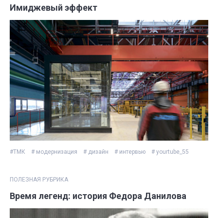
Имиджевый эффект
#ТМК
# модернизация
# дизайн
# интервью
# yourtube_55
ПОЛЕЗНАЯ РУБРИКА
Время легенд: история Федора Данилова