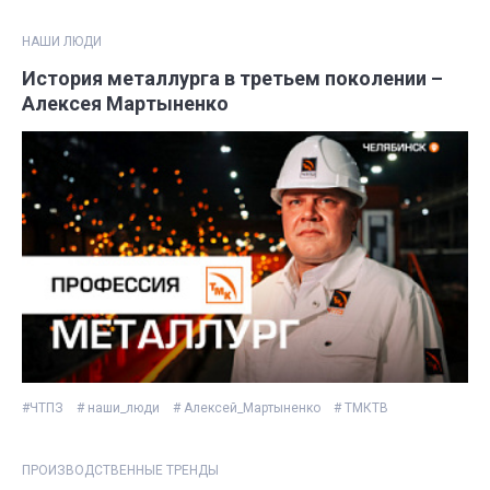
НАШИ ЛЮДИ
История металлурга в третьем поколении –
Алексея Мартыненко
#ЧТПЗ
# наши_люди
# Алексей_Мартыненко
# ТМКТВ
ПРОИЗВОДСТВЕННЫЕ ТРЕНДЫ