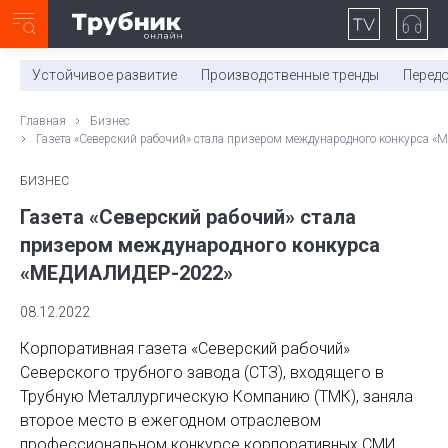
Неделя с ТМК. Выпуск №27 (225)
0:00
/
11:03
Устойчивое развитие
Производственные тренды
Перед
Главная
Бизнес
Газета «Северский рабочий» стала призером международного конкурса
БИЗНЕС
Газета «Северский рабочий» стала
призером международного конкурса
«МЕДИАЛИДЕР-2022»
08.12.2022
Корпоративная газета «Северский рабочий»
Северского трубного завода (СТЗ), входящего в
Трубную Металлургическую Компанию (ТМК), заняла
второе место в ежегодном отраслевом
профессиональном конкурсе корпоративных СМИ