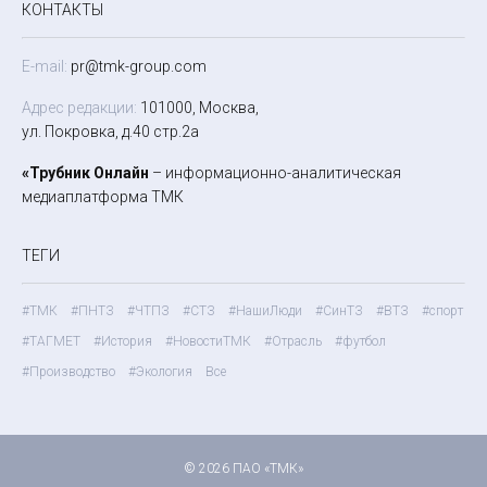
КОНТАКТЫ
E-mail:
pr@tmk-group.com
Адрес редакции:
101000, Москва,
ул. Покровка, д.40 стр.2а
«Трубник Онлайн
– информационно-аналитическая
медиаплатформа ТМК
ТЕГИ
#ТМК
#ПНТЗ
#ЧТПЗ
#СТЗ
#НашиЛюди
#СинТЗ
#ВТЗ
#спорт
#ТАГМЕТ
#История
#НовостиТМК
#Отрасль
#футбол
#Производство
#Экология
Все
© 2026 ПАО «ТМК»