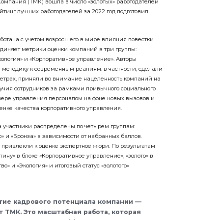
омпания (ТМК) вошла в число «золотых» работодателей
ейтинг лучших работодателей за 2022 год подготовил
ботана с учетом возросшего в мире влияния повестки
единяет метрики оценки компаний в три группы:
кология» и «Корпоративное управление». Авторы
методику к современным реалиям: в частности, сделали
етрах, приняли во внимание нацеленность компаний на
учия сотрудников за рамками привычного социального
сфере управления персоналом на фоне новых вызовов и
енке качества корпоративного управления.
а участники распределены по четырем группам:
ро» и «Бронза» в зависимости от набранных баллов.
 привлекли к оценке экспертное жюри. По результатам
ину» в блоке «Корпоративное управление», «золото» в
о» и «Экология» и итоговый статус «золотого»
тие кадрового потенциала компании —
 ТМК. Это масштабная работа, которая