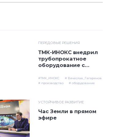
ПЕРЕДОВЫЕ РЕШЕНИЯ
ТМК-ИНОКС внедрил
трубопрокатное
оборудование с
высокими
экологическими
#ТМК_ИНОКС
# Вячеслав_Гагаринов
характеристиками
# производство
# оборудование
УСТОЙЧИВОЕ РАЗВИТИЕ
Час Земли в прямом
эфире