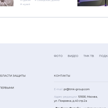
#туризм
# Северская_домна
# музей
ФОТО
ВИДЕО
ТМК ТВ
ПОДК
ОБЛАСТИ ЗАЩИТЫ
КОНТАКТЫ
 ПЕРВЫМИ
E-mail:
pr@tmk-group.com
Адрес редакции:
101000, Москва,
ул. Покровка, д.40 стр.2а