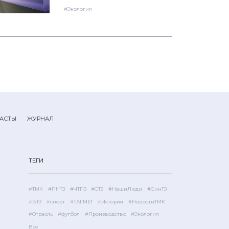
#Экология
АСТЫ
ЖУРНАЛ
ТЕГИ
#ТМК
#ПНТЗ
#ЧТПЗ
#СТЗ
#НашиЛюди
#СинТЗ
#ВТЗ
#спорт
#ТАГМЕТ
#История
#НовостиТМК
#Отрасль
#футбол
#Производство
#Экология
Все