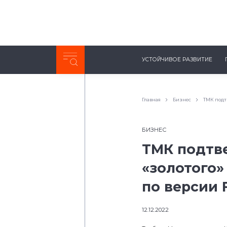
Неделя с ТМК. Выпуск №27 (225)
УСТОЙЧИВОЕ РАЗВИТИЕ
0:00
/
11:03
Главная
Бизнес
ТМК подтв
БИЗНЕС
ТМК подтв
«золотого»
по версии 
12.12.2022