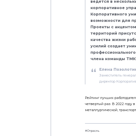
ведется в нескольк
корпоративное упра
Корпоративного ун
возможности для пр
Проекты с акцентом
территорий присут
качества жизни рабо
усилий создает уни
профессионального
члена команды ТМК
Елена Позолоти
Заместитель генера
директор Корпорати
Рейтинг лучших работодател
четвертый раз. В 2022 году 
металлургической, транспортн
#Отрасль