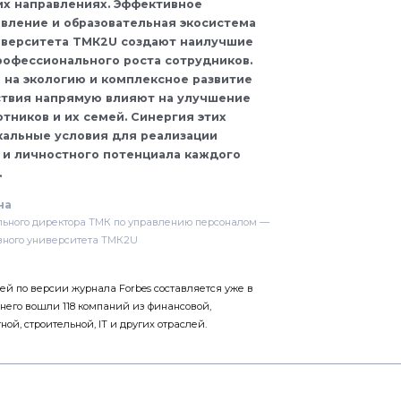
их направлениях. Эффективное
вление и образовательная экосистема
иверситета ТМК2U создают наилучшие
офессионального роста сотрудников.
 на экологию и комплексное развитие
ствия напрямую влияют на улучшение
тников и их семей. Синергия этих
кальные условия для реализации
 и личностного потенциала каждого
.
на
льного директора ТМК по управлению персоналом —
вного университета ТМК2U
ей по версии журнала Forbes составляется уже в
в него вошли 118 компаний из финансовой,
ой, строительной, IT и других отраслей.