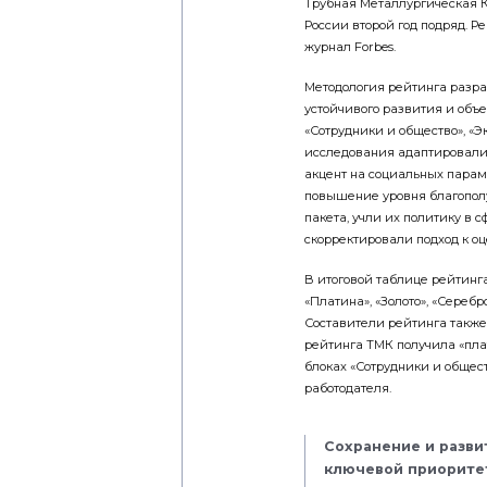
Трубная Металлургическая К
России второй год подряд. Р
журнал Forbes.
Методология рейтинга разра
устойчивого развития и объ
«Сотрудники и общество», «Э
исследования адаптировали 
акцент на социальных парам
повышение уровня благопол
пакета, учли их политику в 
скорректировали подход к оц
В итоговой таблице рейтинг
«Платина», «Золото», «Сереб
Составители рейтинга также
рейтинга ТМК получила «плат
блоках «Сотрудники и обществ
работодателя.
Сохранение и разви
ключевой приоритет