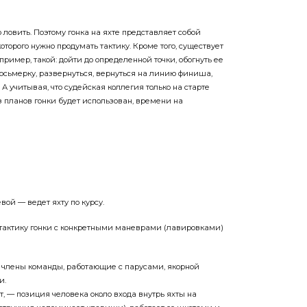
 ловить. Поэтому гонка на яхте представляет собой
торого нужно продумать тактику. Кроме того, существует
пример, такой: дойти до определенной точки, обогнуть ее
осьмерку, развернуться, вернуться на линию финиша,
 А учитывая, что судейская коллегия только на старте
з планов гонки будет использован, времени на
ой — ведет яхту по курсу.
тактику гонки с конкретными маневрами (лавировками)
 члены команды, работающие с парусами, якорной
и.
т, — позиция человека около входа внутрь яхты на