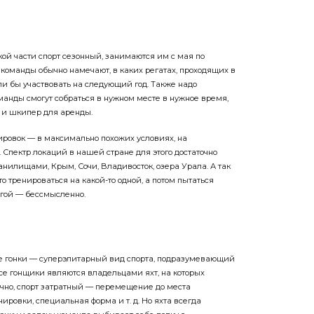
кой части спорт сезонный, занимаются им с мая по
 команды обычно намечают, в каких регатах, проходящих в
ли бы участвовать на следующий год. Также надо
манды смогут собраться в нужном месте в нужное время,
а и шкипер для аренды.
ировок — в максимально похожих условиях, на
Спектр локаций в нашей стране для этого достаточно
нилищами, Крым, Сочи, Владивосток, озера Урала. А так
 то тренироваться на какой-то одной, а потом пытаться
гой — бессмысленно.
ые гонки — суперэлитарный вид спорта, подразумевающий
се гонщики являются владельцами яхт, на которых
нечно, спорт затратный — перемещение до места
ировки, специальная форма и т. д. Но яхта всегда