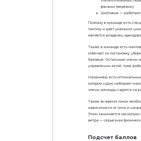
«пите»/«пианино» (ко
фалами (веревки).
Шкотовые — работают
Поэтому в команде есть спе
тактику и дает указания шки
является владелец арендова
Также в команде есть мачтов
отвечает за постановку, убо
баковые. Остальные члены к
управлении яхтой, тоже рабо
Например, есть оптимальный
котором судно набирает макси
члены коман­ды садятся на р
Также во время гонки необхо
зависимости от типа и напра
Этим занимается несколько ч
ветра — серьезная физическая
Подсчет баллов