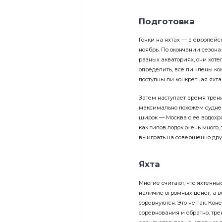
Подготовка
Гонки на яхтах — в европейс
ноябрь. По окончании сезона
разных акваториях, они хоте
определить, все ли члены ко
доступны ли конкретная яхт
Затем наступает время трен
максимально похожем судне. 
широк — Москва с ее водохра
как типов лодок очень много,
выиграть на совершенно дру
Яхта
Многие считают, что яхтенн
наличие огромных денег, а в
соревнуются. Это не так. Ко
соревнования и обратно, трен