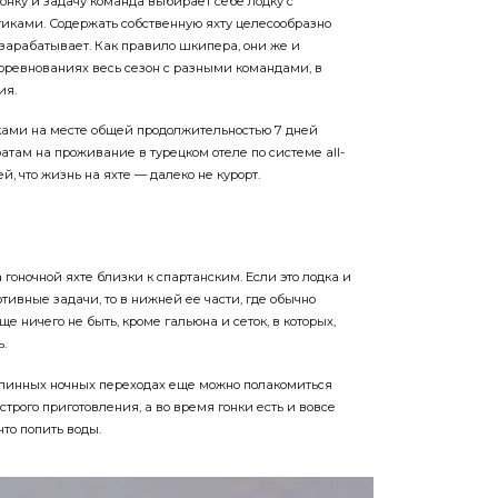
гонку и задачу команда выбирает себе лодку с
иками. Содержать собственную яхту целесообразно
ю зарабатывает. Как правило шкипера, они же и
соревнованиях весь сезон с разными командами, в
ия.
вками на месте общей продолжительностью 7 дней
атам на проживание в турецком отеле по системе all-
цей, что жизнь на яхте — далеко не курорт.
 гоночной яхте близки к спартанским. Если это лодка и
тивные задачи, то в нижней ее части, где обычно
е ничего не быть, кроме гальюна и сеток, в которых,
.
 длинных ночных переходах еще можно полакомиться
рого приготовления, а во время гонки есть и вовсе
то попить воды.