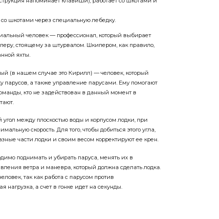
нструкция напоминает клавиши), работает со шкотами и
 со шкотами через специальную лебедку.
циальный человек — профессионал, который выбирает
перу, стоящему за штурвалом. Шкипером, как правило,
нной яхты.
ый (в нашем случае это Кирилл) — человек, который
рку парусов, а также управление парусами. Ему помогают
оманды, кто не задействован в данный момент в
тают.
 угол между плоскостью воды и корпусом лодки, при
мальную скорость. Для того, чтобы добиться этого угла,
азные части лодки и своим весом корректируют ее крен.
димо поднимать и убирать паруса, менять их в
вления вет­ра и маневра, который должна сделать лодка.
еловек, так как работа с парусом против
 нагрузка, а счет в гонке идет на секунды.