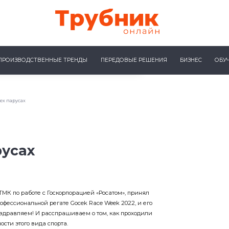
ПРОИЗВОДСТВЕННЫЕ ТРЕНДЫ
ПЕРЕДОВЫЕ РЕШЕНИЯ
БИЗНЕС
ОБУ
ех парусах
русах
МК по работе с Госкорпорацией «Росатом», принял
фессиональной регате Gocek Race Week 2022, и его
оздравляем! И расспрашиваем о том, как проходили
ости этого вида спорта.