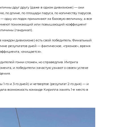
тичны друг другу (даже в одном дивизионе) — они
, по длине, по площади паруса, по количеству парусов.
 — одну из лодок принимают за базовую величину, а все
ы имеют понижающий или повышающий коэффициент
еличины (гандикап).
 в каждом дивизионе) есть свой победитель. Финальный
умме результатов дней — фактическое, «грязное», время
эффициента, «очищается».
ителей гонки сложен, но справедлив. Интрига
омента, и победители зачастую узнают о своем успехе
дения.
 1-го и 3-го дней) и четвертое (результат 2-го дня) — и
ла возможность команде ­Кирилла занять 1-е место в