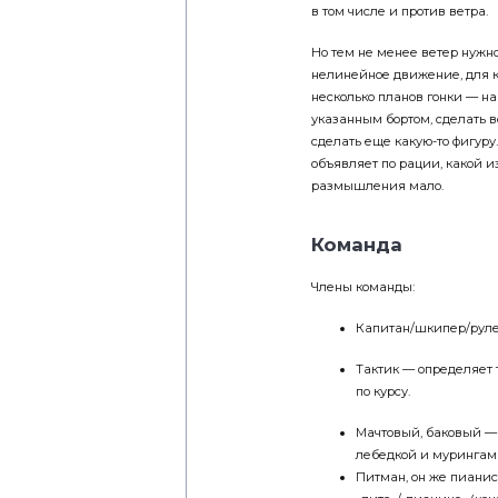
в том числе и против ветра.
Но тем не менее ветер нужно
нелинейное движение, для ко
несколько планов гонки — на
указанным бортом, сделать в
сделать еще какую-то фигуру.
объявляет по рации, какой и
размышления мало.
Команда
Члены команды:
Капитан/шкипер/рулев
Тактик — определяет 
по курсу.
Мачтовый, баковый —
лебедкой и мурингам
Питман, он же пианис