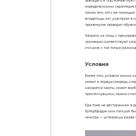
арендуется; под конкретную 
определенными характерист
только тем, кто с ее помощь
владельцы яхт, участвуют в 
промежутке проводят обучен
Затраты на гонку с трениро
примерно соответствуют затр
inclusive, с той только разни
Условия
Более того, условия жизни на
имеет в первую очередь спор
находятся каюты, может вообщ
пристегнувшись, можно спать
Еда тоже не ресторанная: в
бутербродом или лапшой быст
некогда — успеваешь разве ч