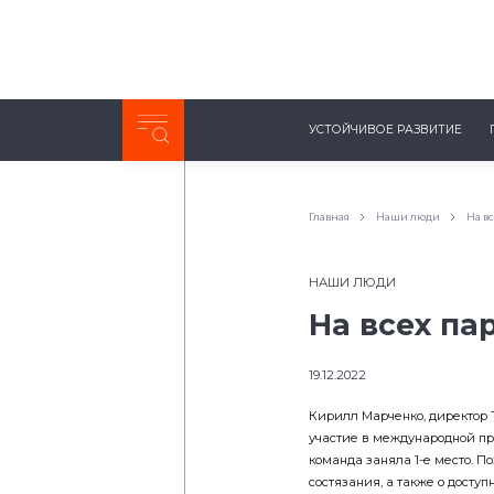
Неделя с ТМК. Выпуск №27 (225)
УСТОЙЧИВОЕ РАЗВИТИЕ
0:00
/
11:03
Главная
Наши люди
На вс
НАШИ ЛЮДИ
На всех па
19.12.2022
Кирилл Марченко, директор Т
участие в международной про
команда заняла 1-е место. П
состязания, а также о доступн