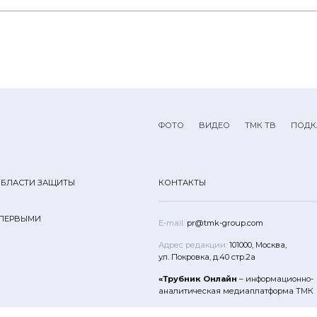
ФОТО
ВИДЕО
ТМК ТВ
ПОДК
ОБЛАСТИ ЗАЩИТЫ
КОНТАКТЫ
 ПЕРВЫМИ
E-mail:
pr@tmk-group.com
Адрес редакции:
101000, Москва,
ул. Покровка, д.40 стр.2а
«Трубник Онлайн
– информационно-
аналитическая медиаплатформа ТМК