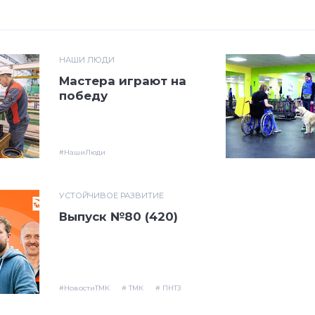
НАШИ ЛЮДИ
Мастера играют на
победу
#НашиЛюди
УСТОЙЧИВОЕ РАЗВИТИЕ
Выпуск №80 (420)
#НовостиТМК
# ТМК
# ПНТЗ