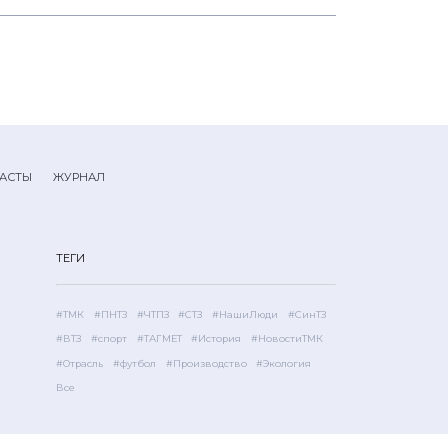
АСТЫ
ЖУРНАЛ
ТЕГИ
#ТМК
#ПНТЗ
#ЧТПЗ
#СТЗ
#НашиЛюди
#СинТЗ
#ВТЗ
#спорт
#ТАГМЕТ
#История
#НовостиТМК
#Отрасль
#футбол
#Производство
#Экология
Все