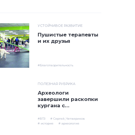
УСТОЙЧИВОЕ РАЗВИТИЕ
Пушистые терапевты
и их друзья
#Благотворительность
ПОЛЕЗНАЯ РУБРИКА
Археологи
завершили раскопки
кургана с
сокровищами
сарматов на ВТЗ
#ВТЗ
# Сергей_Четвериков
# история
# археология