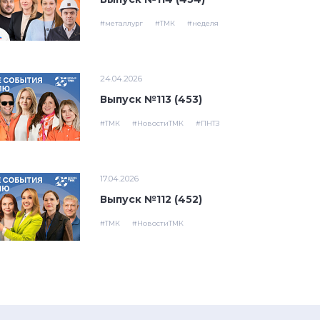
#металлург
#ТМК
#неделя
24.04.2026
Выпуск №113 (453)
#ТМК
#НовостиТМК
#ПНТЗ
17.04.2026
Выпуск №112 (452)
#ТМК
#НовостиТМК