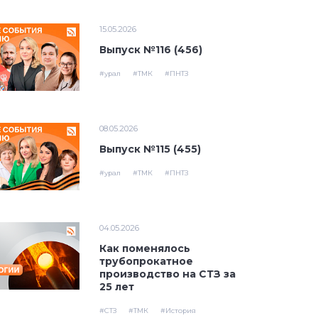
15.05.2026
Выпуск №116 (456)
#урал
#ТМК
#ПНТЗ
08.05.2026
Выпуск №115 (455)
#урал
#ТМК
#ПНТЗ
04.05.2026
Как поменялось
трубопрокатное
производство на СТЗ за
25 лет
#СТЗ
#ТМК
#История