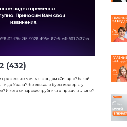
 (432)
йти профессию мечты с фондом «Синара»? Какой
олги до Урала? Что вызвало бурю восторга у
в? И кого синарские трубники отправили в кино?