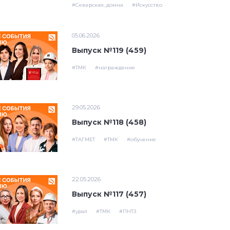
#Северская_домна
#Искусство
05.06.2026
Выпуск №119 (459)
#ТМК
#награждение
29.05.2026
Выпуск №118 (458)
#ТАГМЕТ
#ТМК
#обучение
22.05.2026
Выпуск №117 (457)
#урал
#ТМК
#ПНТЗ