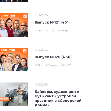
19.06.2026
Выпуск №121 (461)
#ТМК
#ЧТПЗ
#ТМКТВ
17.06.2026
Выпуск №120 (460)
#ТМК
#Синара
#ТМКТВ
10.06.2026
Байкеры, художники и
музыканты устроили
праздник в «Северской
домне»