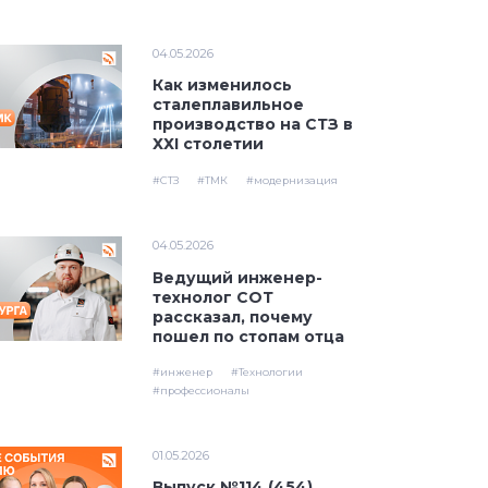
04.05.2026
Как изменилось
сталеплавильное
производство на СТЗ в
ХХI столетии
#СТЗ
#ТМК
#модернизация
04.05.2026
Ведущий инженер-
технолог СОТ
рассказал, почему
пошел по стопам отца
#инженер
#Технологии
#профессионалы
01.05.2026
Выпуск №114 (454)