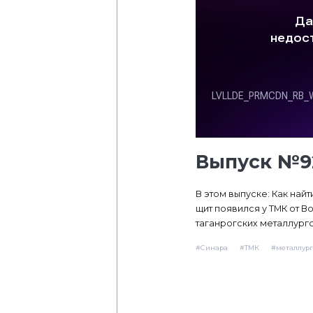
Выпуск №92
В этом выпуске: Как на
щит появился у ТМК от В
таганрогских металлурго
#Синара
#ТМК
#металлург