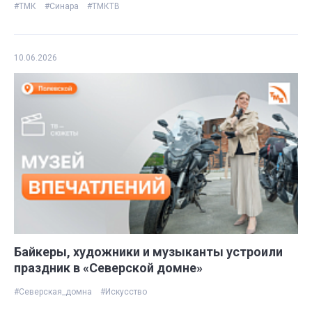
#ТМК
#Синара
#ТМКТВ
10.06.2026
Байкеры, художники и музыканты устроили
праздник в «Северской домне»
#Северская_домна
#Искусство