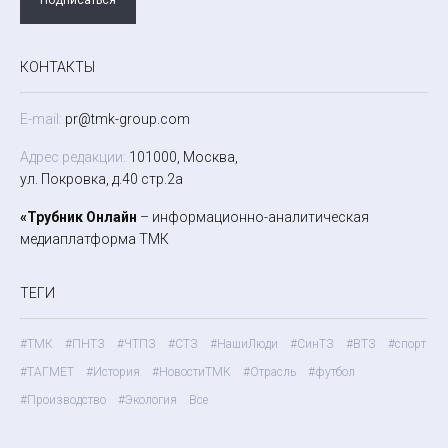
КОНТАКТЫ
E-mail:
pr@tmk-group.com
Адрес редакции:
101000, Москва,
ул. Покровка, д.40 стр.2а
«Трубник Онлайн
– информационно-аналитическая
медиаплатформа ТМК
ТЕГИ
#ТМК
#ПНТЗ
#ЧТПЗ
#СТЗ
#НашиЛюди
#СинТЗ
#ВТЗ
#спорт
#ТАГМЕТ
#История
#НовостиТМК
#Отрасль
#футбол
#Производство
#Экология
Все