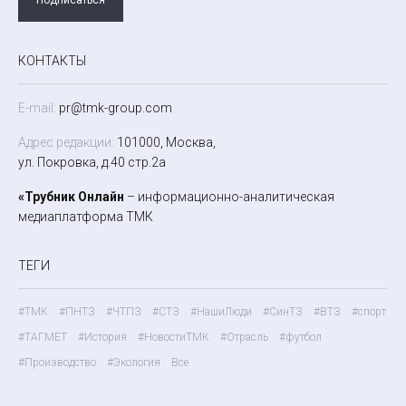
КОНТАКТЫ
E-mail:
pr@tmk-group.com
Адрес редакции:
101000, Москва,
ул. Покровка, д.40 стр.2а
«Трубник Онлайн
– информационно-аналитическая
медиаплатформа ТМК
ТЕГИ
#ТМК
#ПНТЗ
#ЧТПЗ
#СТЗ
#НашиЛюди
#СинТЗ
#ВТЗ
#спорт
#ТАГМЕТ
#История
#НовостиТМК
#Отрасль
#футбол
#Производство
#Экология
Все