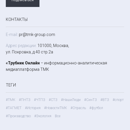
КОНТАКТЫ
E-mail:
pr@tmk-group.com
Адрес редакции:
101000, Москва,
ул. Покровка, д.40 стр.2а
«Трубник Онлайн
– информационно-аналитическая
медиаплатформа ТМК
ТЕГИ
#ТМК
#ПНТЗ
#ЧТПЗ
#СТЗ
#НашиЛюди
#СинТЗ
#ВТЗ
#спорт
#ТАГМЕТ
#История
#НовостиТМК
#Отрасль
#футбол
#Производство
#Экология
Все