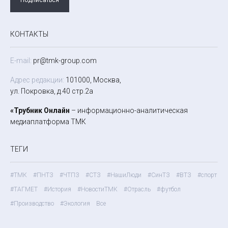
КОНТАКТЫ
E-mail:
pr@tmk-group.com
Адрес редакции:
101000, Москва,
ул. Покровка, д.40 стр.2а
«Трубник Онлайн
– информационно-аналитическая
медиаплатформа ТМК
ТЕГИ
#ТМК
#ПНТЗ
#ЧТПЗ
#СТЗ
#НашиЛюди
#СинТЗ
#ВТЗ
#спорт
#ТАГМЕТ
#История
#НовостиТМК
#Отрасль
#футбол
#Производство
#Экология
Все