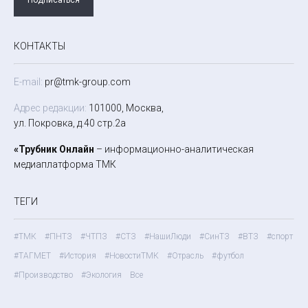
КОНТАКТЫ
E-mail:
pr@tmk-group.com
Адрес редакции:
101000, Москва,
ул. Покровка, д.40 стр.2а
«Трубник Онлайн
– информационно-аналитическая
медиаплатформа ТМК
ТЕГИ
#ТМК
#ПНТЗ
#ЧТПЗ
#СТЗ
#НашиЛюди
#СинТЗ
#ВТЗ
#спорт
#ТАГМЕТ
#История
#НовостиТМК
#Отрасль
#футбол
#Производство
#Экология
Все