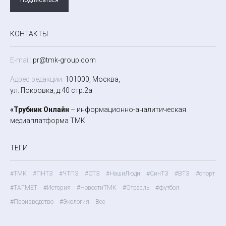
КОНТАКТЫ
E-mail:
pr@tmk-group.com
Адрес редакции:
101000, Москва,
ул. Покровка, д.40 стр.2а
«Трубник Онлайн
– информационно-аналитическая
медиаплатформа ТМК
ТЕГИ
#ТМК
#ПНТЗ
#ЧТПЗ
#СТЗ
#НашиЛюди
#СинТЗ
#ВТЗ
#спорт
#ТАГМЕТ
#История
#НовостиТМК
#Отрасль
#футбол
#Производство
#Экология
Все