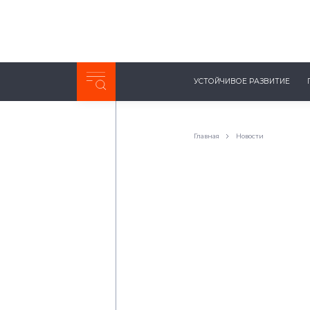
Неделя с ТМК. Выпуск №27 (225)
УСТОЙЧИВОЕ РАЗВИТИЕ
0:00
/
11:03
Главная
Новости