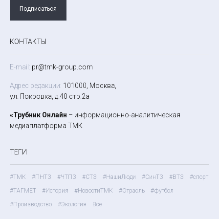
Подписаться
КОНТАКТЫ
E-mail:
pr@tmk-group.com
Адрес редакции:
101000, Москва,
ул. Покровка, д.40 стр.2а
«Трубник Онлайн
– информационно-аналитическая
медиаплатформа ТМК
ТЕГИ
#ТМК
#ПНТЗ
#ЧТПЗ
#СТЗ
#НашиЛюди
#СинТЗ
#ВТЗ
#спорт
#ТАГМЕТ
#История
#НовостиТМК
#Отрасль
#футбол
#Производство
#Экология
Все