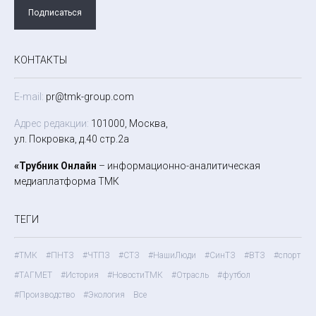
Подписаться
КОНТАКТЫ
E-mail:
pr@tmk-group.com
Адрес редакции:
101000, Москва,
ул. Покровка, д.40 стр.2а
«Трубник Онлайн
– информационно-аналитическая
медиаплатформа ТМК
ТЕГИ
#ТМК
#ПНТЗ
#ЧТПЗ
#СТЗ
#НашиЛюди
#СинТЗ
#ВТЗ
#спорт
#ТАГМЕТ
#История
#НовостиТМК
#Отрасль
#футбол
#Производство
#Экология
Все