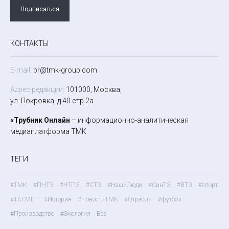
Подписаться
КОНТАКТЫ
E-mail:
pr@tmk-group.com
Адрес редакции:
101000, Москва,
ул. Покровка, д.40 стр.2а
«Трубник Онлайн
– информационно-аналитическая
медиаплатформа ТМК
ТЕГИ
#ТМК
#ПНТЗ
#ЧТПЗ
#СТЗ
#НашиЛюди
#СинТЗ
#ВТЗ
#спорт
#ТАГМЕТ
#История
#НовостиТМК
#Отрасль
#футбол
#Производство
#Экология
Все