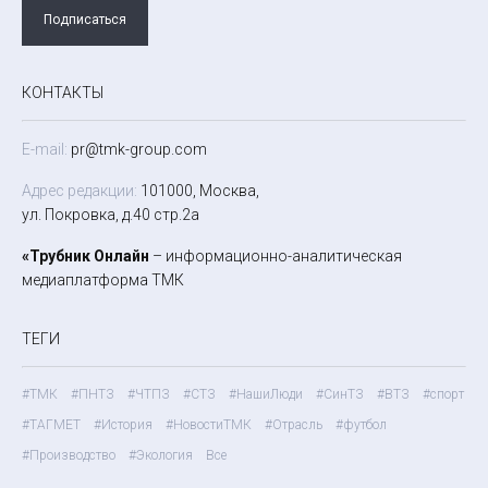
Подписаться
КОНТАКТЫ
E-mail:
pr@tmk-group.com
Адрес редакции:
101000, Москва,
ул. Покровка, д.40 стр.2а
«Трубник Онлайн
– информационно-аналитическая
медиаплатформа ТМК
ТЕГИ
#ТМК
#ПНТЗ
#ЧТПЗ
#СТЗ
#НашиЛюди
#СинТЗ
#ВТЗ
#спорт
#ТАГМЕТ
#История
#НовостиТМК
#Отрасль
#футбол
#Производство
#Экология
Все