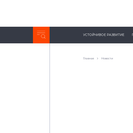
Неделя с ТМК. Выпуск №27 (225)
УСТОЙЧИВОЕ РАЗВИТИЕ
0:00
/
11:03
Главная
Новости