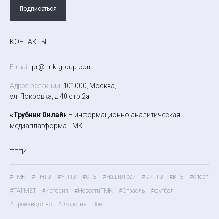
Подписаться
КОНТАКТЫ
E-mail:
pr@tmk-group.com
Адрес редакции:
101000, Москва,
ул. Покровка, д.40 стр.2а
«Трубник Онлайн
– информационно-аналитическая
медиаплатформа ТМК
ТЕГИ
#ТМК
#ПНТЗ
#ЧТПЗ
#СТЗ
#НашиЛюди
#СинТЗ
#ВТЗ
#спорт
#ТАГМЕТ
#История
#НовостиТМК
#Отрасль
#футбол
#Производство
#Экология
Все