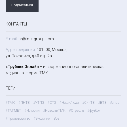
Подписаться
КОНТАКТЫ
E-mail:
pr@tmk-group.com
Адрес редакции:
101000, Москва,
ул. Покровка, д.40 стр.2а
«Трубник Онлайн
– информационно-аналитическая
медиаплатформа ТМК
ТЕГИ
#ТМК
#ПНТЗ
#ЧТПЗ
#СТЗ
#НашиЛюди
#СинТЗ
#ВТЗ
#спорт
#ТАГМЕТ
#История
#НовостиТМК
#Отрасль
#футбол
#Производство
#Экология
Все