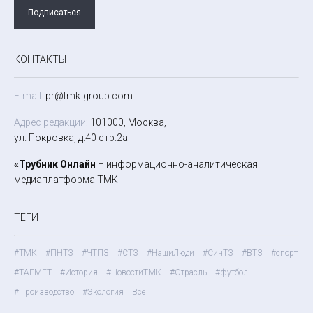
Подписаться
КОНТАКТЫ
E-mail:
pr@tmk-group.com
Адрес редакции:
101000, Москва,
ул. Покровка, д.40 стр.2а
«Трубник Онлайн
– информационно-аналитическая
медиаплатформа ТМК
ТЕГИ
#ТМК
#ПНТЗ
#ЧТПЗ
#СТЗ
#НашиЛюди
#СинТЗ
#ВТЗ
#спорт
#ТАГМЕТ
#История
#НовостиТМК
#Отрасль
#футбол
#Производство
#Экология
Все