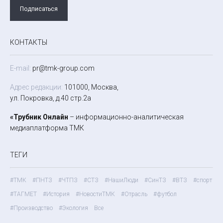
Подписаться
КОНТАКТЫ
E-mail:
pr@tmk-group.com
Адрес редакции:
101000, Москва,
ул. Покровка, д.40 стр.2а
«Трубник Онлайн
– информационно-аналитическая
медиаплатформа ТМК
ТЕГИ
#ТМК
#ПНТЗ
#ЧТПЗ
#СТЗ
#НашиЛюди
#СинТЗ
#ВТЗ
#спорт
#ТАГМЕТ
#История
#НовостиТМК
#Отрасль
#футбол
#Производство
#Экология
Все