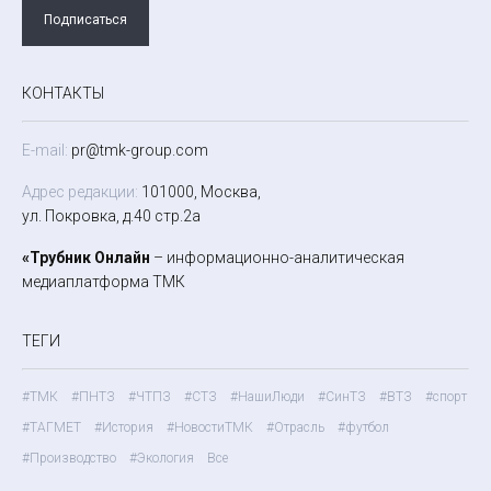
Подписаться
КОНТАКТЫ
E-mail:
pr@tmk-group.com
Адрес редакции:
101000, Москва,
ул. Покровка, д.40 стр.2а
«Трубник Онлайн
– информационно-аналитическая
медиаплатформа ТМК
ТЕГИ
#ТМК
#ПНТЗ
#ЧТПЗ
#СТЗ
#НашиЛюди
#СинТЗ
#ВТЗ
#спорт
#ТАГМЕТ
#История
#НовостиТМК
#Отрасль
#футбол
#Производство
#Экология
Все