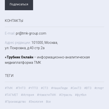
Подписаться
КОНТАКТЫ
E-mail:
pr@tmk-group.com
Адрес редакции:
101000, Москва,
ул. Покровка, д.40 стр.2а
«Трубник Онлайн
– информационно-аналитическая
медиаплатформа ТМК
ТЕГИ
#ТМК
#ПНТЗ
#ЧТПЗ
#СТЗ
#НашиЛюди
#СинТЗ
#ВТЗ
#спорт
#ТАГМЕТ
#История
#НовостиТМК
#Отрасль
#футбол
#Производство
#Экология
Все