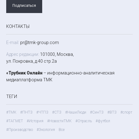
Подписаться
КОНТАКТЫ
E-mail:
pr@tmk-group.com
Адрес редакции:
101000, Москва,
ул. Покровка, д.40 стр.2а
«Трубник Онлайн
– информационно-аналитическая
медиаплатформа ТМК
ТЕГИ
#ТМК
#ПНТЗ
#ЧТПЗ
#СТЗ
#НашиЛюди
#СинТЗ
#ВТЗ
#спорт
#ТАГМЕТ
#История
#НовостиТМК
#Отрасль
#футбол
#Производство
#Экология
Все