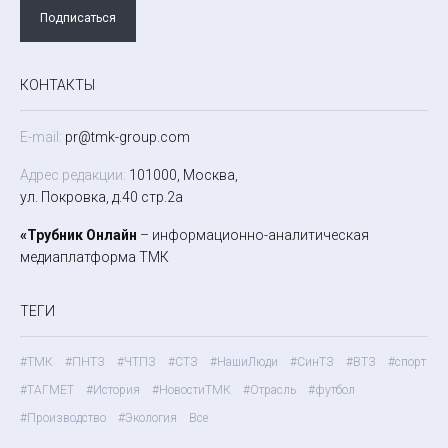
Подписаться
КОНТАКТЫ
E-mail:
pr@tmk-group.com
Адрес редакции:
101000, Москва,
ул. Покровка, д.40 стр.2а
«Трубник Онлайн
– информационно-аналитическая
медиаплатформа ТМК
ТЕГИ
#ТМК
#ПНТЗ
#ЧТПЗ
#СТЗ
#НашиЛюди
#СинТЗ
#ВТЗ
#спорт
#ТАГМЕТ
#История
#НовостиТМК
#Отрасль
#футбол
#Производство
#Экология
Все