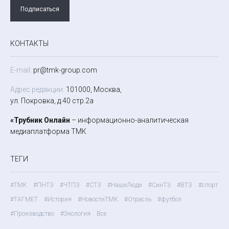
Подписаться
КОНТАКТЫ
E-mail:
pr@tmk-group.com
Адрес редакции:
101000, Москва,
ул. Покровка, д.40 стр.2а
«Трубник Онлайн
– информационно-аналитическая
медиаплатформа ТМК
ТЕГИ
#ТМК
#ПНТЗ
#ЧТПЗ
#СТЗ
#НашиЛюди
#СинТЗ
#ВТЗ
#спорт
#ТАГМЕТ
#История
#НовостиТМК
#Отрасль
#футбол
#Производство
#Экология
Все