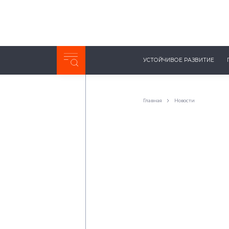
Неделя с ТМК. Выпуск №27 (225)
УСТОЙЧИВОЕ РАЗВИТИЕ
0:00
/
11:03
Главная
Новости