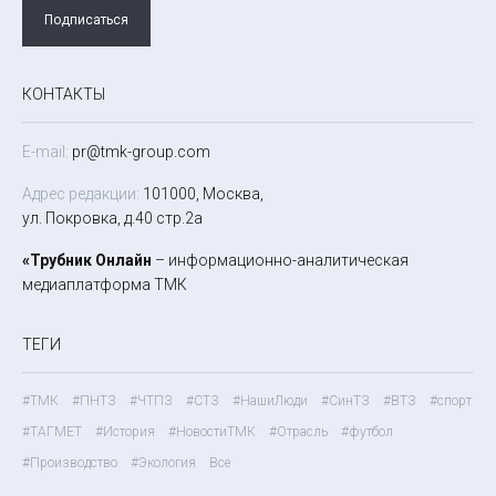
Подписаться
КОНТАКТЫ
E-mail:
pr@tmk-group.com
Адрес редакции:
101000, Москва,
ул. Покровка, д.40 стр.2а
«Трубник Онлайн
– информационно-аналитическая
медиаплатформа ТМК
ТЕГИ
#ТМК
#ПНТЗ
#ЧТПЗ
#СТЗ
#НашиЛюди
#СинТЗ
#ВТЗ
#спорт
#ТАГМЕТ
#История
#НовостиТМК
#Отрасль
#футбол
#Производство
#Экология
Все