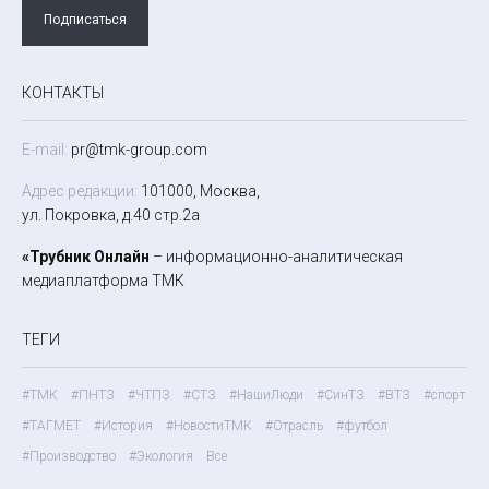
Подписаться
КОНТАКТЫ
E-mail:
pr@tmk-group.com
Адрес редакции:
101000, Москва,
ул. Покровка, д.40 стр.2а
«Трубник Онлайн
– информационно-аналитическая
медиаплатформа ТМК
ТЕГИ
#ТМК
#ПНТЗ
#ЧТПЗ
#СТЗ
#НашиЛюди
#СинТЗ
#ВТЗ
#спорт
#ТАГМЕТ
#История
#НовостиТМК
#Отрасль
#футбол
#Производство
#Экология
Все