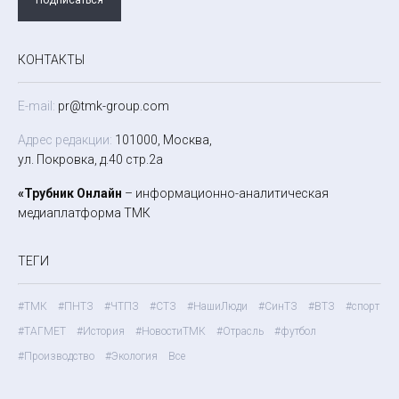
КОНТАКТЫ
E-mail:
pr@tmk-group.com
Адрес редакции:
101000, Москва,
ул. Покровка, д.40 стр.2а
«Трубник Онлайн
– информационно-аналитическая
медиаплатформа ТМК
ТЕГИ
#ТМК
#ПНТЗ
#ЧТПЗ
#СТЗ
#НашиЛюди
#СинТЗ
#ВТЗ
#спорт
#ТАГМЕТ
#История
#НовостиТМК
#Отрасль
#футбол
#Производство
#Экология
Все