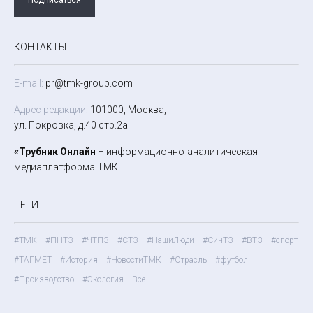
КОНТАКТЫ
E-mail:
pr@tmk-group.com
Адрес редакции:
101000, Москва,
ул. Покровка, д.40 стр.2а
«Трубник Онлайн
– информационно-аналитическая
медиаплатформа ТМК
ТЕГИ
#ТМК
#ПНТЗ
#ЧТПЗ
#СТЗ
#НашиЛюди
#СинТЗ
#ВТЗ
#спорт
#ТАГМЕТ
#История
#НовостиТМК
#Отрасль
#футбол
#Производство
#Экология
Все