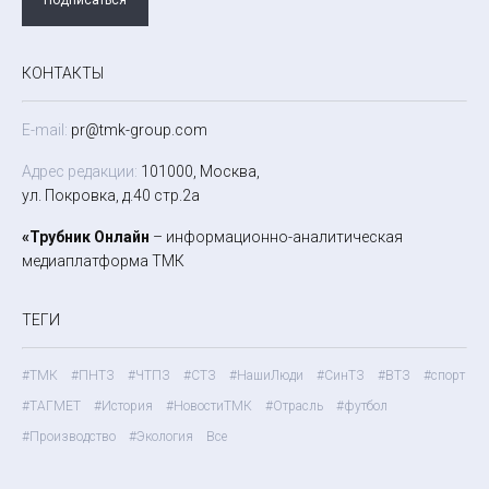
КОНТАКТЫ
E-mail:
pr@tmk-group.com
Адрес редакции:
101000, Москва,
ул. Покровка, д.40 стр.2а
«Трубник Онлайн
– информационно-аналитическая
медиаплатформа ТМК
ТЕГИ
#ТМК
#ПНТЗ
#ЧТПЗ
#СТЗ
#НашиЛюди
#СинТЗ
#ВТЗ
#спорт
#ТАГМЕТ
#История
#НовостиТМК
#Отрасль
#футбол
#Производство
#Экология
Все