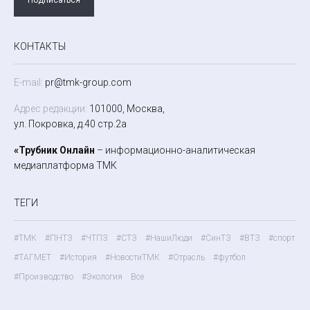
КОНТАКТЫ
E-mail:
pr@tmk-group.com
Адрес редакции:
101000, Москва,
ул. Покровка, д.40 стр.2а
«Трубник Онлайн
– информационно-аналитическая
медиаплатформа ТМК
ТЕГИ
#ТМК
#ПНТЗ
#ЧТПЗ
#СТЗ
#НашиЛюди
#СинТЗ
#ВТЗ
#спорт
#ТАГМЕТ
#История
#НовостиТМК
#Отрасль
#футбол
#Производство
#Экология
Все