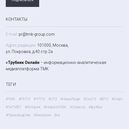
КОНТАКТЫ
E-mail:
pr@tmk-group.com
Адрес редакции:
101000, Москва,
ул. Покровка, д.40 стр.2а
«Трубник Онлайн
– информационно-аналитическая
медиаплатформа ТМК
ТЕГИ
#ТМК
#ПНТЗ
#ЧТПЗ
#СТЗ
#НашиЛюди
#СинТЗ
#ВТЗ
#спорт
#ТАГМЕТ
#История
#НовостиТМК
#Отрасль
#футбол
#Производство
#Экология
Все