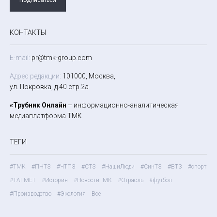
КОНТАКТЫ
E-mail:
pr@tmk-group.com
Адрес редакции:
101000, Москва,
ул. Покровка, д.40 стр.2а
«Трубник Онлайн
– информационно-аналитическая
медиаплатформа ТМК
ТЕГИ
#ТМК
#ПНТЗ
#ЧТПЗ
#СТЗ
#НашиЛюди
#СинТЗ
#ВТЗ
#спорт
#ТАГМЕТ
#История
#НовостиТМК
#Отрасль
#футбол
#Производство
#Экология
Все