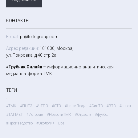
КОНТАКТЫ
E-mail:
pr@tmk-group.com
Адрес редакции:
101000, Москва,
ул. Покровка, д.40 стр.2а
«Трубник Онлайн
– информационно-аналитическая
медиаплатформа ТМК
ТЕГИ
#ТМК
#ПНТЗ
#ЧТПЗ
#СТЗ
#НашиЛюди
#СинТЗ
#ВТЗ
#спорт
#ТАГМЕТ
#История
#НовостиТМК
#Отрасль
#футбол
#Производство
#Экология
Все