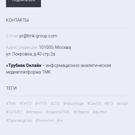
КОНТАКТЫ
E-mail:
pr@tmk-group.com
Адрес редакции:
101000, Москва,
ул. Покровка, д.40 стр.2а
«Трубник Онлайн
– информационно-аналитическая
медиаплатформа ТМК
ТЕГИ
#ТМК
#ПНТЗ
#ЧТПЗ
#СТЗ
#НашиЛюди
#СинТЗ
#ВТЗ
#спорт
#ТАГМЕТ
#История
#НовостиТМК
#Отрасль
#футбол
#Производство
#Экология
Все