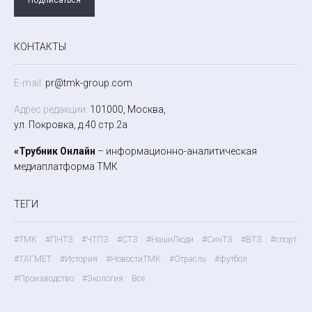
КОНТАКТЫ
E-mail:
pr@tmk-group.com
Адрес редакции:
101000, Москва,
ул. Покровка, д.40 стр.2а
«Трубник Онлайн
– информационно-аналитическая
медиаплатформа ТМК
ТЕГИ
#ТМК
#ПНТЗ
#ЧТПЗ
#СТЗ
#НашиЛюди
#СинТЗ
#ВТЗ
#спорт
#ТАГМЕТ
#История
#НовостиТМК
#Отрасль
#футбол
#Производство
#Экология
Все