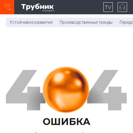
Неделя с ТМК. Выпуск №27 (225)
0:00
/
11:03
Устойчивое развитие
Производственные тренды
Перед
ОШИБКА