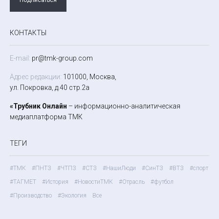
КОНТАКТЫ
E-mail:
pr@tmk-group.com
Адрес редакции:
101000, Москва,
ул. Покровка, д.40 стр.2а
«Трубник Онлайн
– информационно-аналитическая
медиаплатформа ТМК
ТЕГИ
#ТМК
#ПНТЗ
#ЧТПЗ
#СТЗ
#НашиЛюди
#СинТЗ
#ВТЗ
#спорт
#ТАГМЕТ
#История
#НовостиТМК
#Отрасль
#футбол
#Производство
#Экология
Все