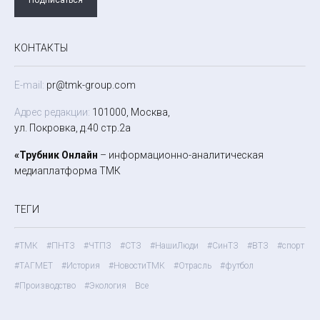
КОНТАКТЫ
E-mail:
pr@tmk-group.com
Адрес редакции:
101000, Москва,
ул. Покровка, д.40 стр.2а
«Трубник Онлайн
– информационно-аналитическая
медиаплатформа ТМК
ТЕГИ
#ТМК
#ПНТЗ
#ЧТПЗ
#СТЗ
#НашиЛюди
#СинТЗ
#ВТЗ
#спорт
#ТАГМЕТ
#История
#НовостиТМК
#Отрасль
#футбол
#Производство
#Экология
Все