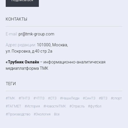
КОНТАКТЫ
E-mail:
pr@tmk-group.com
Адрес редакции:
101000, Москва,
ул. Покровка, д.40 стр.2а
«Трубник Онлайн
– информационно-аналитическая
медиаплатформа ТМК
ТЕГИ
#ТМК
#ПНТЗ
#ЧТПЗ
#СТЗ
#НашиЛюди
#СинТЗ
#ВТЗ
#спорт
#ТАГМЕТ
#История
#НовостиТМК
#Отрасль
#футбол
#Производство
#Экология
Все