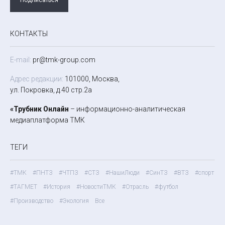
КОНТАКТЫ
E-mail:
pr@tmk-group.com
Адрес редакции:
101000, Москва,
ул. Покровка, д.40 стр.2а
«Трубник Онлайн
– информационно-аналитическая
медиаплатформа ТМК
ТЕГИ
#ТМК
#ПНТЗ
#ЧТПЗ
#СТЗ
#НашиЛюди
#СинТЗ
#ВТЗ
#спорт
#ТАГМЕТ
#История
#НовостиТМК
#Отрасль
#футбол
#Производство
#Экология
Все