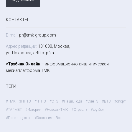
КОНТАКТЫ
E-mail:
pr@tmk-group.com
Адрес редакции:
101000, Москва,
ул. Покровка, д.40 стр.2а
«Трубник Онлайн
– информационно-аналитическая
медиаплатформа ТМК
ТЕГИ
#ТМК
#ПНТЗ
#ЧТПЗ
#СТЗ
#НашиЛюди
#СинТЗ
#ВТЗ
#спорт
#ТАГМЕТ
#История
#НовостиТМК
#Отрасль
#футбол
#Производство
#Экология
Все