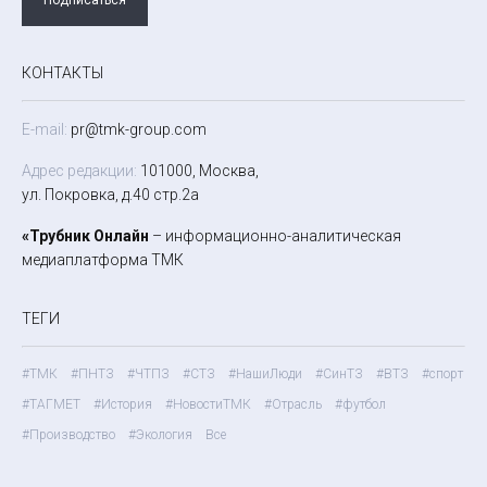
КОНТАКТЫ
E-mail:
pr@tmk-group.com
Адрес редакции:
101000, Москва,
ул. Покровка, д.40 стр.2а
«Трубник Онлайн
– информационно-аналитическая
медиаплатформа ТМК
ТЕГИ
#ТМК
#ПНТЗ
#ЧТПЗ
#СТЗ
#НашиЛюди
#СинТЗ
#ВТЗ
#спорт
#ТАГМЕТ
#История
#НовостиТМК
#Отрасль
#футбол
#Производство
#Экология
Все